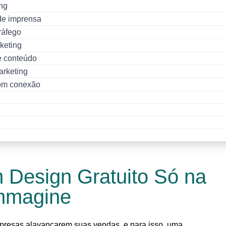
ng
de imprensa
ráfego
keting
e conteúdo
rketing
om conexão
 Design Gratuito Só na
Immagine
mpresas alavancarem suas vendas, e para isso, uma