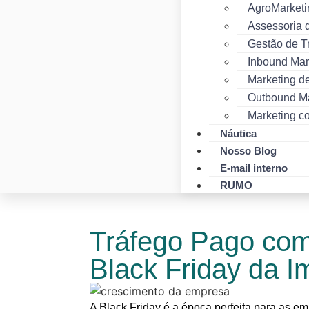
AgroMarketi
Assessoria 
Gestão de T
Inbound Mar
Marketing d
Outbound Ma
Marketing c
Náutica
Nosso Blog
E-mail interno
RUMO
Tráfego Pago com
Black Friday da 
A Black Friday é a época perfeita para as e