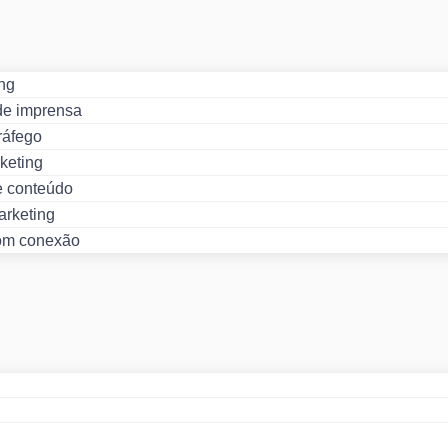
ng
de imprensa
ráfego
keting
e conteúdo
rketing
om conexão