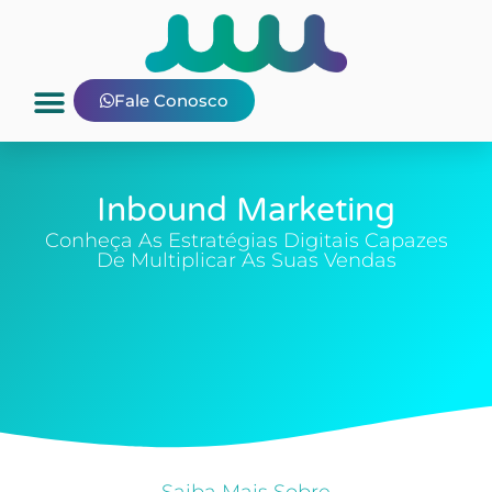
Fale Conosco
Inbound Marketing
Conheça As Estratégias Digitais Capazes
De Multiplicar As Suas Vendas
Saiba Mais Sobre