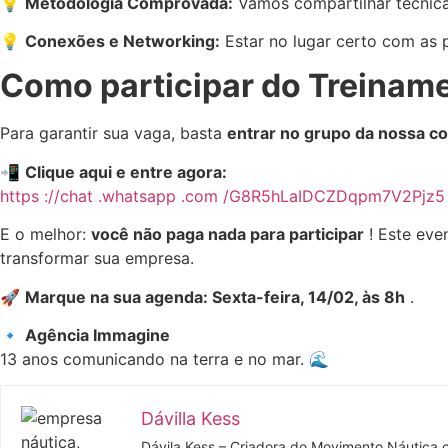
💡
Metodologia Comprovada:
Vamos compartilhar técnic
💡
Conexões e Networking:
Estar no lugar certo com as 
Como participar do Treiname
Para garantir sua vaga, basta
entrar no grupo da nossa 
📲
Clique aqui e entre agora:
https
://chat
.whatsapp
.com
/G8R5hLaIDCZDqpm7V2Pjz5
E o melhor:
você não paga nada para participar
! Este eve
transformar sua empresa.
🚀
Marque na sua agenda: Sexta-feira, 14/02, às 8h
.
🔹
Agência Immagine
13 anos comunicando na terra e no mar. 🌊
Dávilla Kess
Dávila Kess – Criadora do Movimento Náutica