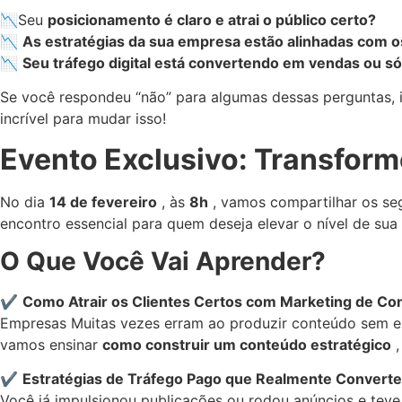
📉Seu
posicionamento é claro e atrai o público certo?
📉
As estratégias da sua empresa estão alinhadas com o
📉
Seu tráfego digital está convertendo em vendas ou só
Se você respondeu “não” para algumas dessas perguntas, i
incrível para mudar isso!
Evento Exclusivo: Transfor
No dia
14 de fevereiro
, às
8h
, vamos compartilhar os seg
encontro essencial para quem deseja elevar o nível de sua 
O Que Você Vai Aprender?
✔️
Como Atrair os Clientes Certos com Marketing de Co
Empresas Muitas vezes erram ao produzir conteúdo sem es
vamos ensinar
como construir um conteúdo estratégico
,
✔️
Estratégias de Tráfego Pago que Realmente Convert
Você já impulsionou publicações ou rodou anúncios e teve