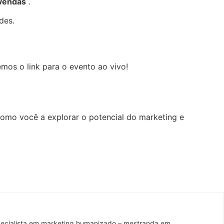
 vendas
.
des.
mos o link para o evento ao vivo!
como você a explorar o potencial do marketing e
pecialista em marketing humanizado – mestranda em