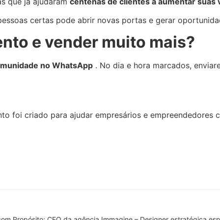
as que já ajudaram
centenas de clientes a aumentar suas
pessoas certas pode abrir novas portas e gerar oportunida
nto e vender muito mais?
comunidade no WhatsApp
. No dia e hora marcados, enviare
nto foi criado para ajudar empresários e empreendedores 
 com Propósito; CEO da agência Immagine – Designer estratégica es