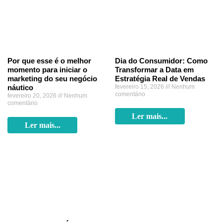
Por que esse é o melhor
Dia do Consumidor: Como
momento para iniciar o
Transformar a Data em
marketing do seu negócio
Estratégia Real de Vendas
náutico
fevereiro 15, 2026
Nenhum
comentário
fevereiro 20, 2026
Nenhum
comentário
Ler mais...
Ler mais...