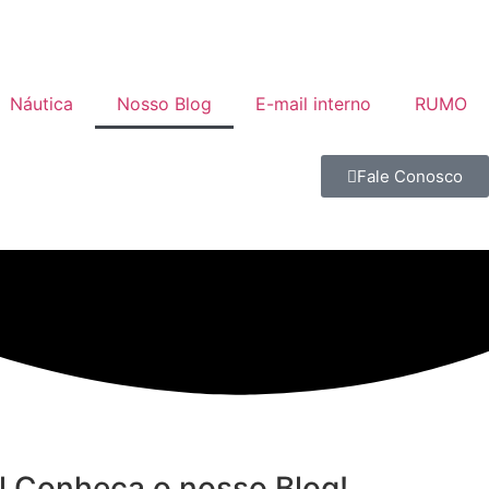
Náutica
Nosso Blog
E-mail interno
RUMO
Fale Conosco
al Conheça o nosso Blog!