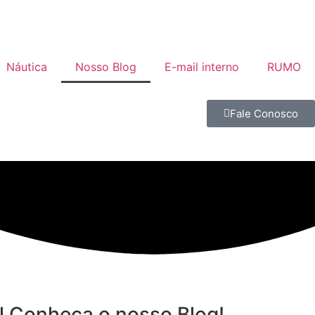
Náutica
Nosso Blog
E-mail interno
RUMO
Fale Conosco
al Conheça o nosso Blog!