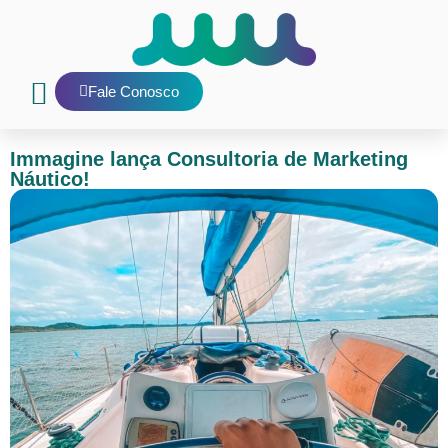
Fale Conosco
Nosso Blog
E-mail interno
Immagine lança Consultoria de Marketing
Náutico!