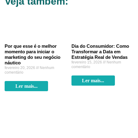
Veja também:
Por que esse é o melhor
Dia do Consumidor: Como
momento para iniciar o
Transformar a Data em
marketing do seu negócio
Estratégia Real de Vendas
náutico
fevereiro 15, 2026
Nenhum
comentário
fevereiro 20, 2026
Nenhum
comentário
Ler mais...
Ler mais...