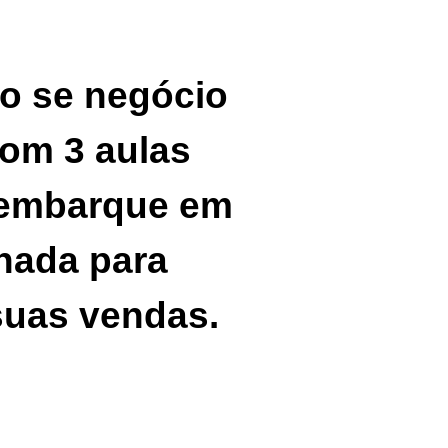
o se negócio
com 3 aulas
e embarque em
nada para
suas vendas.