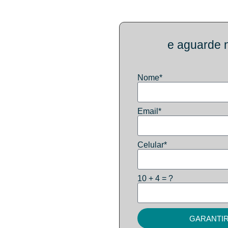
da Immagine – A 1ª
e aguarde 
g Náutico do país
eus professores
Nome*
remias
Email*
 em Imbound Marketing!
ardoza
Celular*
midias sociais
10 + 4 = ?
ugusto
estão de tráfego
GARANTIR