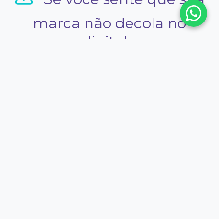
marca não decola no
digital…
Você não está sozinho.
Sua empresa é forte no presencial,
mas não no digital
Já investiu em marketing e não teve
retorno
Já contratou agência, social media ou
tráfego